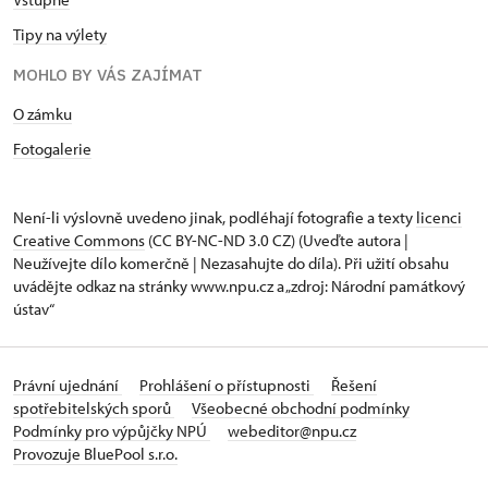
Tipy na výlety
MOHLO BY VÁS ZAJÍMAT
O zámku
Fotogalerie
Není-li výslovně uvedeno jinak, podléhají fotografie a texty
licenci
Creative Commons
(CC BY-NC-ND 3.0 CZ) (Uveďte autora |
Neužívejte dílo komerčně | Nezasahujte do díla). Při užití obsahu
uvádějte odkaz na stránky www.npu.cz a „zdroj: Národní památkový
ústav“
Právní ujednání
Prohlášení o přístupnosti
Řešení
spotřebitelských sporů
Všeobecné obchodní podmínky
Podmínky pro výpůjčky NPÚ
webeditor@npu.cz
Provozuje BluePool s.r.o.