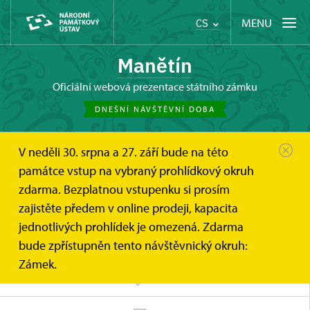
MENU
CS
Manětín
oficiální webová prezentace státního zámku
DNEŠNÍ NÁVŠTĚVNÍ DOBA
V neděli 30. srpna a 27. září bude na této
Manětín
Tipy na výlet
památce vstup na vybraný prohlídkový okruh
zdarma. Bezplatnou vstupenku si prosím
zajistěte předem v online prodeji, kapacita
jednotlivých prohlídek je omezená. Zdarma
bude zpřístupněn tento návštěvnický okruh:
Zámek.
MAPA