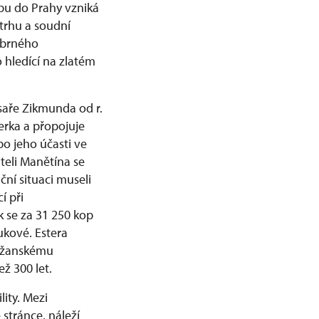
bu do Prahy vzniká
trhu a soudní
říbrného
o hledící na zlatém
ísaře Zikmunda od r.
erka a přopojuje
po jeho účasti ve
iteli Manětína se
nční situaci museli
í při
k se za 31 250 kop
ukové. Estera
Lažanskému
ž 300 let.
ity. Mezi
stránce, náleží