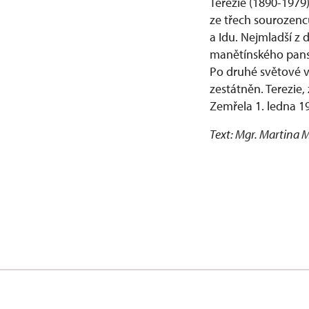
Terezie (1890-1979)
ze třech sourozenců
a Idu. Nejmladší z 
manětínského panst
Po druhé světové v
zestátněn. Terezie,
Zemřela 1. ledna 1
Text: Mgr. Martina 