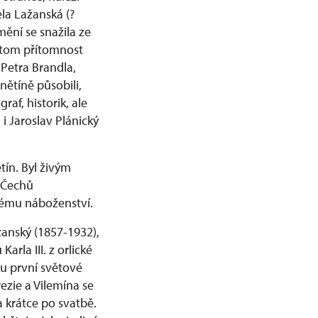
la Lažanská (?
ění se snažila ze
o tom přítomnost
 Petra Brandla,
nětíně působili,
raf, historik, ale
i Jaroslav Plánický
tín. Byl živým
7 Čechů
skému náboženství.
anský (1857-1932),
arla III. z orlické
ku první světové
rezie a Vilemína se
a krátce po svatbě.