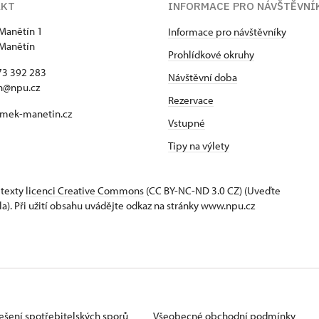
AKT
INFORMACE PRO NÁVŠTĚVNÍ
Manětín 1
Informace pro návštěvníky
Manětín
Prohlídkové okruhy
73 392 283
Návštěvní doba
n@npu.cz
Rezervace
mek-manetin.cz
Vstupné
Tipy na výlety
 texty
licenci Creative Commons
(CC BY-NC-ND 3.0 CZ) (Uveďte
la). Při užití obsahu uvádějte odkaz na stránky www.npu.cz
ešení spotřebitelských sporů
Všeobecné obchodní podmínky