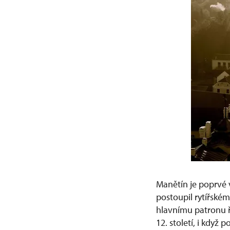
Manětín je poprvé 
postoupil rytířskému
hlavnímu patronu řá
12. století, i když