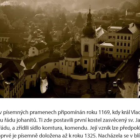
v písemných pramenech připomínán roku 1169, kdy král Vladis
 řádu johanitů. Ti zde postavili první kostel zasvěcený sv. Jan
du, a zřídili sídlo komtura, komendu. Její vznik lze předpok
 poprvé je písemně doložena až k roku 1325. Nacházela se v blí