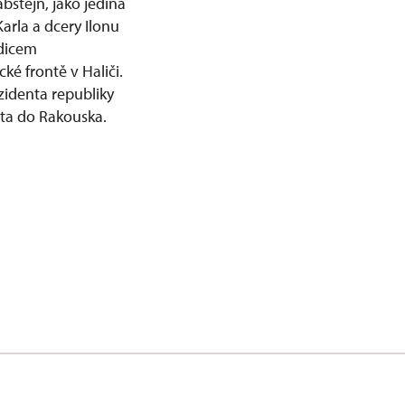
bštejn, jako jediná
arla a dcery Ilonu
ědicem
é frontě v Haliči.
zidenta republiky
uta do Rakouska.