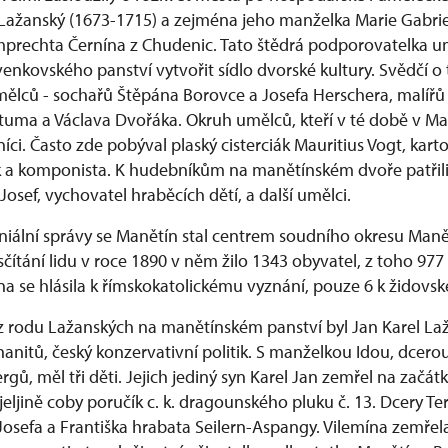
 Lažanský (1673-1715) a zejména jeho manželka Marie Gabrie
prechta Černína z Chudenic. Tato štědrá podporovatelka um
nkovského panství vytvořit sídlo dvorské kultury. Svědčí 
umělců - sochařů Štěpána Borovce a Josefa Herschera, malířů
ntuma a Václava Dvořáka. Okruh umělců, kteří v té době v Ma
níci. Často zde pobýval plaský cisterciák Mauritius Vogt, kartog
ík a komponista. K hudebníkům na manětínském dvoře patřili 
Josef, vychovatel hraběcích dětí, a další umělci.
niální správy se Manětín stal centrem soudního okresu Maně
čítání lidu v roce 1890 v něm žilo 1343 obyvatel, z toho 97
na se hlásila k římskokatolickému vyznání, pouze 6 k židov
rodu Lažanských na manětínském panství byl Jan Karel Laž
hanitů, český konzervativní politik. S manželkou Idou, dcerou K
ů, měl tři děti. Jejich jediný syn Karel Jan zemřel na začát
jeljině coby poručík c. k. dragounského pluku č. 13. Dcery Te
Josefa a Františka hrabata Seilern-Aspangy. Vilemína zemřel