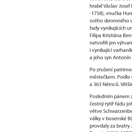
hrabě Václav Josef
-1758), vnučka Hum
svého skromného ve
řady vynikajících 
Filipa Kristiána Be
netvořili jen výtvar
i vynikající varhan
a jeho syn Antonín 
Po zrušení patrimo
městečkem. Podle s
a 363 Němců. Větši
Posledním pánem z 
čestný rytíř řádu jo
větve Schwarzenberg
války v bosenské Bi
provdaly za bratry 