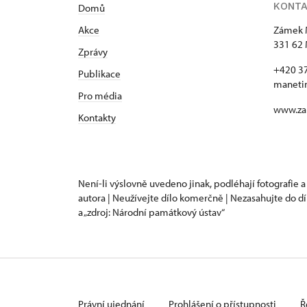
KONT
Domů
Akce
Zámek 
331 62 
Zprávy
+420 3
Publikace
maneti
Pro média
www.za
Kontakty
Není-li výslovně uvedeno jinak, podléhají fotografie a
autora | Neužívejte dílo komerčně | Nezasahujte do dí
a „zdroj: Národní památkový ústav“
Právní ujednání
Prohlášení o přístupnosti
Ř