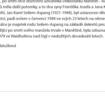
, po smrti otce doživotní uživatelka velkostatku Manětín - Ra
 měla další potomky, a to dva syny Františka Josefa a Jana K
dětí, Jan Karel Seilern-Aspang (1921-1944), byl ustanoven d
ví, padl ovšem v červenci 1944 ve svých 23 letech na německ
álce je majetek rodu Seilern-Aspang na základě dekretů pre
 žijící po smrti svého manžela trvale v Manětíně, byla odsun
979 ve Waidhofenu nad Dyjí v nedožitých devadesáti letech.
Matušková