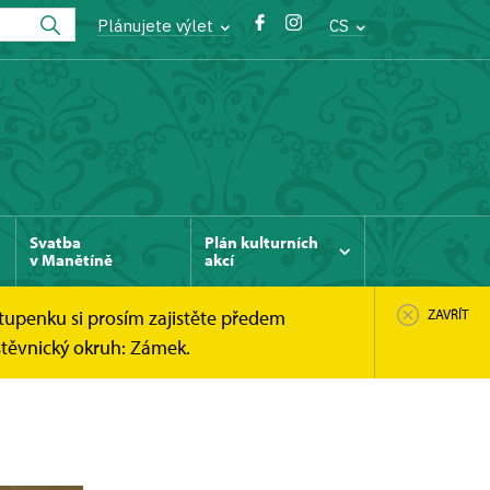
Plánujete výlet
CS
Svatba
Plán kulturních
v Manětíně
akcí
tupenku si prosím zajistěte předem
ZAVŘÍT
štěvnický okruh: Zámek.