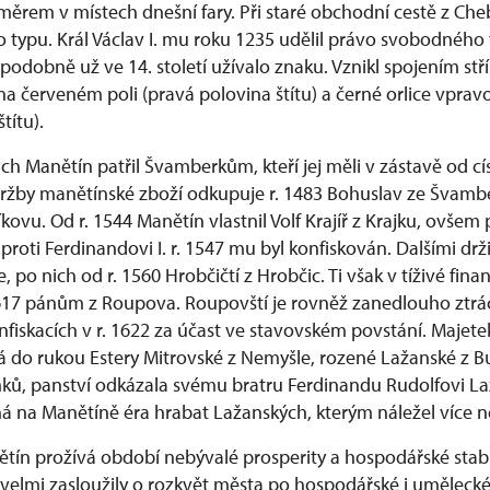
ěrem v místech dnešní fary. Při staré obchodní cestě z Che
 typu. Král Václav I. mu roku 1235 udělil právo svobodného 
podobně už ve 14. století užívalo znaku. Vznikl spojením st
na červeném poli (pravá polovina štítu) a černé orlice vprav
títu).
ch Manětín patřil Švamberkům, kteří jej měli v zástavě od c
ržby manětínské zboží odkupuje r. 1483 Bohuslav ze Švamb
ovu. Od r. 1544 Manětín vlastnil Volf Krajíř z Krajku, ovšem 
roti Ferdinandovi I. r. 1547 mu byl konfiskován. Dalšími drž
če, po nich od r. 1560 Hrobčičtí z Hrobčic. Ti však v tíživé fina
1617 pánům z Roupova. Roupovští je rovněž zanedlouho ztrác
fiskacích v r. 1622 za účast ve stavovském povstání. Majete
 do rukou Estery Mitrovské z Nemyšle, rozené Lažanské z B
ků, panství odkázala svému bratru Ferdinandu Rudolfovi 
á na Manětíně éra hrabat Lažanských, kterým náležel více ne
ětín prožívá období nebývalé prosperity a hospodářské stabil
 velmi zasloužily o rozkvět města po hospodářské i umělecké 