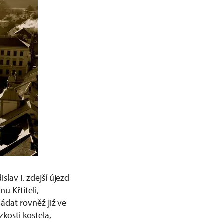
lav I. zdejší újezd
u Křtiteli,
ládat rovněž již ve
zkosti kostela,