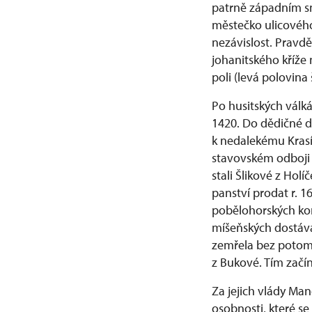
patrně západním sm
městečko ulicového
nezávislost. Pravdě
johanitského kříže 
poli (levá polovina š
Po husitských válká
1420. Do dědičné d
k nedalekému Krasík
stavovském odboji p
stali Šlikové z Holí
panství prodat r. 
pobělohorských kon
míšeňských dostává
zemřela bez potom
z Bukové. Tím začín
Za jejich vlády Man
osobnosti, které se