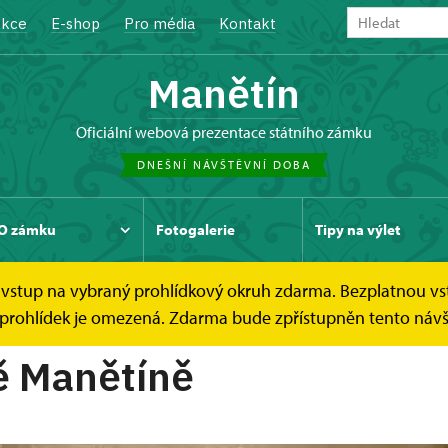
kce
E-shop
Pro média
Kontakt
Manětín
oficiální webová prezentace státního zámku
DNEŠNÍ NÁVŠTĚVNÍ DOBA
O zámku
Fotogalerie
Tipy na výlet
ce vstup na vybraný prohlídkový okruh zdarma. Bezplatnou vs
ch prohlídek je omezená. Zdarma bude zpřístupněn tento náv
ě Manětíně