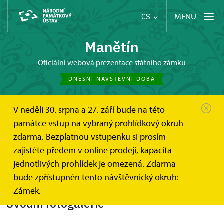
MENU
CS
Manětín
oficiální webová prezentace státního zámku
DNEŠNÍ NÁVŠTĚVNÍ DOBA
V neděli 30. srpna a 27. září bude na této
Manětín
Fotogalerie
památce vstup na vybraný prohlídkový okruh
zdarma. Bezplatnou vstupenku si prosím
Fotogalerie
zajistěte předem v online prodeji, kapacita
jednotlivých prohlídek je omezená. Zdarma
bude zpřístupněn tento návštěvnický okruh:
Zámek.
Úvodní fotogalerie