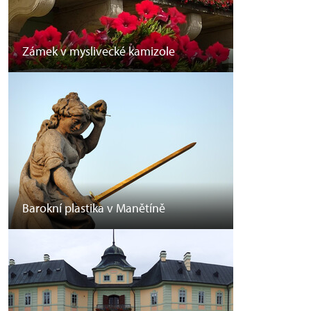
Zámek v myslivecké kamizole
Barokní plastika v Manětíně