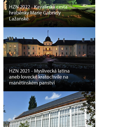
HZN 2022 - Kavalírská cesta
hraběnky Marie Gabriely
Lažanské
HZN 2021 - Myslivecká latina
aneb lovecké kratochvíle na
manětínském panství