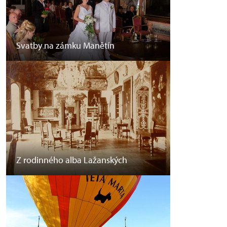
Svatby na zámku Manětín
Z rodinného alba Lažanských