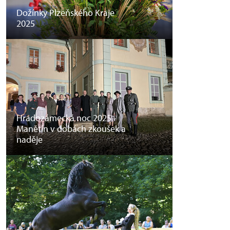
Dožínky Plzeňského Kraje
2025
Hradozámecká noc 2025 -
Manětín v dobách zkoušek a
naděje