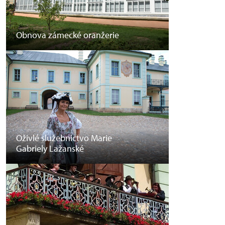
Obnova zámecké oranžerie
Oživlé služebnictvo Marie
Gabriely Lažanské