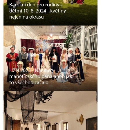
Barokní den pro rodiny s
dětmi 10. 8. 2024 - květiny
nejen na okrasu
HZN 2023 - Námluvy
manětínského pána aneb jak
to všechno začalo