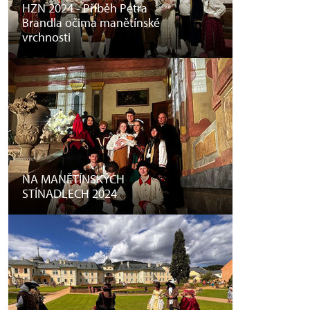
HZN 2024 - Příběh Petra
Brandla očima manětínské
vrchnosti
NA MANĚTÍNSKÝCH
STÍNADLECH 2024