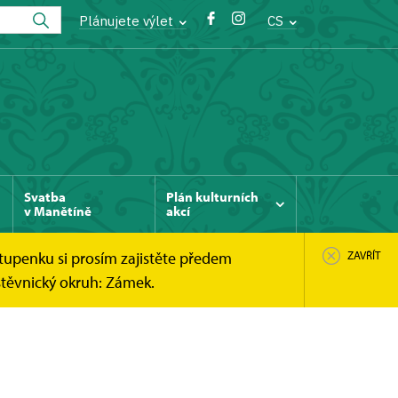
Plánujete výlet
CS
Svatba
Plán kulturních
v Manětíně
akcí
tupenku si prosím zajistěte předem
ZAVŘÍT
štěvnický okruh: Zámek.