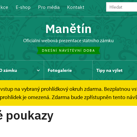
kce
E-shop
Pro média
Kontakt
Manětín
oficiální webová prezentace státního zámku
DNEŠNÍ NÁVŠTĚVNÍ DOBA
O zámku
Fotogalerie
Tipy na výlet
ce vstup na vybraný prohlídkový okruh zdarma. Bezplatnou vs
zy
Dárkové poukazy
ch prohlídek je omezená. Zdarma bude zpřístupněn tento náv
é poukazy