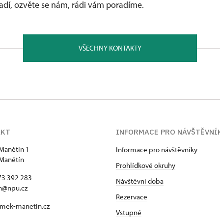
vadí, ozvěte se nám, rádi vám poradíme.
VŠECHNY KONTAKTY
AKT
INFORMACE PRO NÁVŠTĚVNÍ
Manětín 1
Informace pro návštěvníky
Manětín
Prohlídkové okruhy
73 392 283
Návštěvní doba
n@npu.cz
Rezervace
mek-manetin.cz
Vstupné