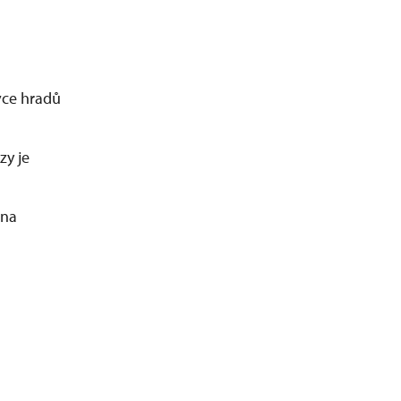
ivce hradů
zy je
 na