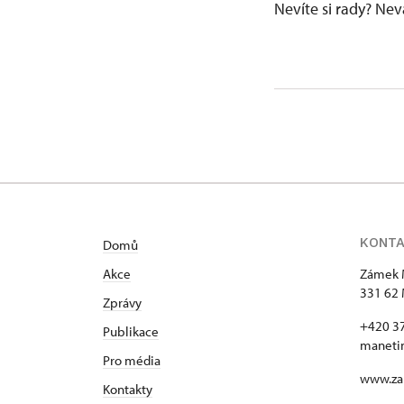
Nevíte si rady? Ne
KONT
Domů
Akce
Zámek 
331 62 
Zprávy
+420 3
Publikace
maneti
Pro média
www.za
Kontakty