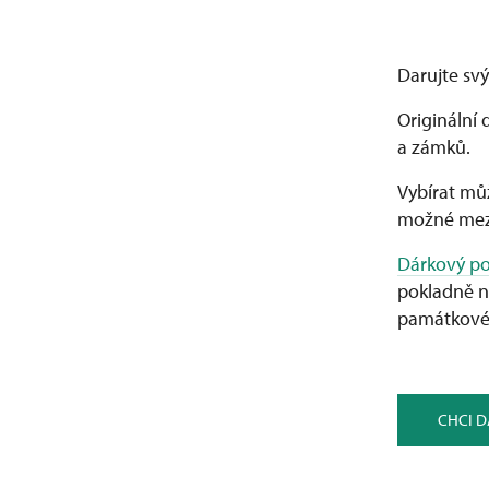
Darujte svý
Originální 
a zámků.
Vybírat můž
možné mez
Dárkový p
pokladně n
památkové
CHCI 