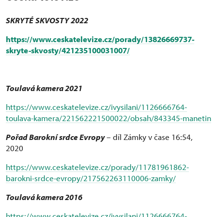
SKRYTÉ
SKVOSTY 2022
https://www.ceskatelevize.cz/porady/13826669737-
skryte-skvosty/421235100031007/
Toulavá kamera 2021
https://www.ceskatelevize.cz/ivysilani/1126666764-
toulava-kamera/221562221500022/obsah/843345-manetin
Pořad Barokní srdce Evropy
– díl Zámky v čase 16:54,
2020
https://www.ceskatelevize.cz/porady/11781961862-
barokni-srdce-evropy/217562263110006-zamky/
Toulavá kamera 2016
https://www.ceskatelevize.cz/ivysilani/1126666764-