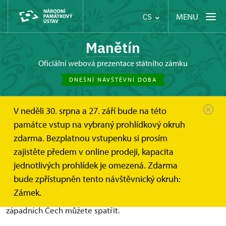
MENU
CS
Manětín
oficiální webová prezentace státního zámku
DNEŠNÍ NÁVŠTĚVNÍ DOBA
V neděli 30. srpna a 27. září bude na této
Manětín
O zámku
Zámek v médiích
památce vstup na vybraný prohlídkový okruh
zdarma. Bezplatnou vstupenku si prosím
Zámek v médiích
zajistěte předem v online prodeji, kapacita
jednotlivých prohlídek je omezená. Zdarma
Zámek Manětín se nejednou stal hvězdou televizní, filmové
bude zpřístupněn tento návštěvnický okruh:
či rozhlasové tvorby. Přinášíme Vám odkazy na
Zámek.
zajímavé pořady, reportáže i články, kde naši barokní perlu
západních Čech můžete spatřit.