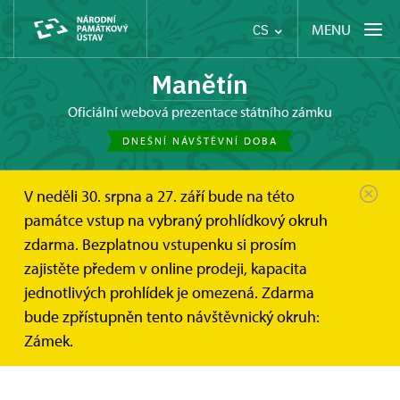
MENU
CS
Manětín
oficiální webová prezentace státního zámku
DNEŠNÍ NÁVŠTĚVNÍ DOBA
V neděli 30. srpna a 27. září bude na této
Manětín
Publikace
památce vstup na vybraný prohlídkový okruh
zdarma. Bezplatnou vstupenku si prosím
E-shop
zajistěte předem v online prodeji, kapacita
jednotlivých prohlídek je omezená. Zdarma
VŠECHNY PUBLIKACE
bude zpřístupněn tento návštěvnický okruh:
Zámek.