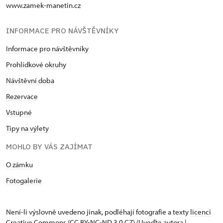
www.zamek-manetin.cz
INFORMACE PRO NÁVŠTĚVNÍKY
Informace pro návštěvníky
Prohlídkové okruhy
Návštěvní doba
Rezervace
Vstupné
Tipy na výlety
MOHLO BY VÁS ZAJÍMAT
O zámku
Fotogalerie
Není-li výslovně uvedeno jinak, podléhají fotografie a texty
licenci
Creative Commons
(CC BY-NC-ND 3.0 CZ) (Uveďte autora |