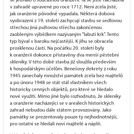
v zahradě upravené po roce 1712. Není zcela jisté,
jak oranžerie původně vypadala. Některá dobová
vyobrazení z 19. století zachycují stavbu se sedlovou
střechou jiná pultovou střechu zakončenou
zaobleným výběžkem nazývaným “labutí krk”. Tento
typ býval v baroku nejčastější. K jihu se obracela
prosklenou částí. Na počátku 20. století byly
k oranžerii dokonce přistavěny dva menší pěstební
skleníky. V této době stavba již sloužila především
k hospodářským účelům. Benešovy dekrety z roku
1945 zanechaly množství památek zcela bez majitelů
a po únoru 1948 se stát stál vlastníkem všech
historicky cenných objektů, pro které se hledalo
nové využití. Mimo jiné bylo rozhodnuto, že skleníky
a oranžerie nacházející se v areálech historických
zahrad nebudou dále státem provozovány. Jako
památky se prezentovaly pouze ty nejhodnotnější,
pro ostatní se hledali noví majitelé a náplň.