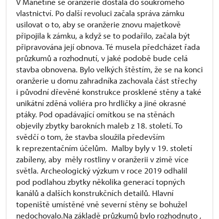
V Manětíně se oranžerie dostala do soukromého
vlastnictví. Po další revoluci začala správa zámku
usilovat o to, aby se oranžerie znovu majetkově
připojila k zámku, a když se to podařilo, začala být
připravována její obnova. Té musela předcházet řada
průzkumů a rozhodnutí, v jaké podobě bude celá
stavba obnovena. Bylo velkých štěstím, že se na konci
oranžerie u domu zahradníka zachovala část střechy
i původní dřevěné konstrukce prosklené stěny a také
unikátní zděná voliéra pro hrdličky a jiné okrasné
ptáky. Pod opadávající omítkou se na stěnách
objevily zbytky barokních maleb z 18. století. To
svědčí o tom, že stavba sloužila především
k reprezentačním účelům. Malby byly v 19. století
zabíleny, aby měly rostliny v oranžerii v zimě více
světla. Archeologický výzkum v roce 2019 odhalil
pod podlahou zbytky několika generací topných
kanálů a dalších konstrukčních detailů. Hlavní
topeniště umístěné vně severní stěny se bohužel
nedochovalo.Na základě průzkumů bylo rozhodnuto ,