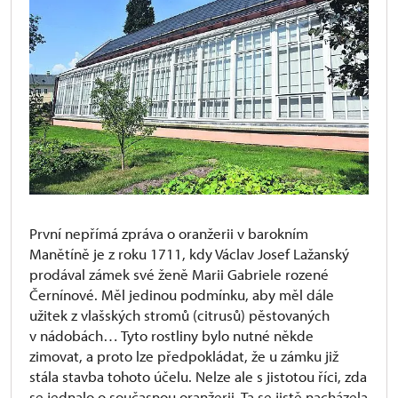
První nepřímá zpráva o oranžerii v barokním
Manětíně je z roku 1711, kdy Václav Josef Lažanský
prodával zámek své ženě Marii Gabriele rozené
Černínové. Měl jedinou podmínku, aby měl dále
užitek z vlašských stromů (citrusů) pěstovaných
v nádobách… Tyto rostliny bylo nutné někde
zimovat, a proto lze předpokládat, že u zámku již
stála stavba tohoto účelu. Nelze ale s jistotou říci, zda
se jednalo o současnou oranžerii. Ta se jistě nacházela