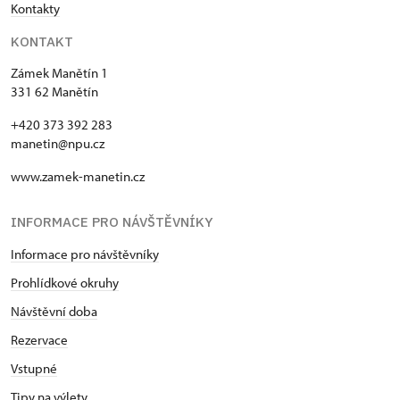
Kontakty
KONTAKT
Zámek Manětín 1
331 62 Manětín
+420 373 392 283
manetin@npu.cz
www.zamek-manetin.cz
INFORMACE PRO NÁVŠTĚVNÍKY
Informace pro návštěvníky
Prohlídkové okruhy
Návštěvní doba
Rezervace
Vstupné
Tipy na výlety