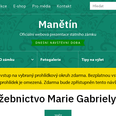
kce
E-shop
Pro média
Kontakt
Manětín
oficiální webová prezentace státního zámku
DNEŠNÍ NÁVŠTĚVNÍ DOBA
O zámku
Fotogalerie
Tipy na výlet
ce vstup na vybraný prohlídkový okruh zdarma. Bezplatnou vs
o Marie Gabriely...
ch prohlídek je omezená. Zdarma bude zpřístupněn tento náv
užebnictvo Marie Gabriel
ZPĚT