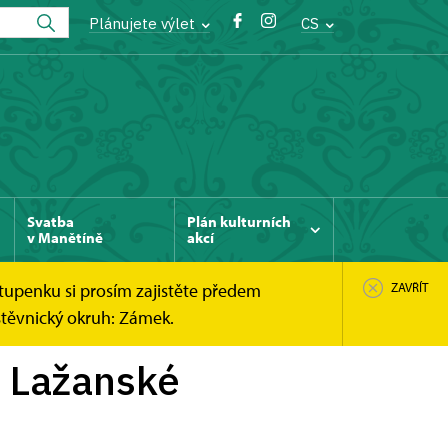
Plánujete výlet
CS
Svatba
Plán kulturních
v Manětíně
akcí
tupenku si prosím zajistěte předem
ZAVŘÍT
štěvnický okruh: Zámek.
y Lažanské