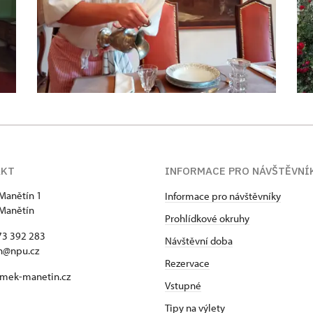
AKT
INFORMACE PRO NÁVŠTĚVNÍ
Manětín 1
Informace pro návštěvníky
Manětín
Prohlídkové okruhy
73 392 283
Návštěvní doba
n@npu.cz
Rezervace
mek-manetin.cz
Vstupné
Tipy na výlety