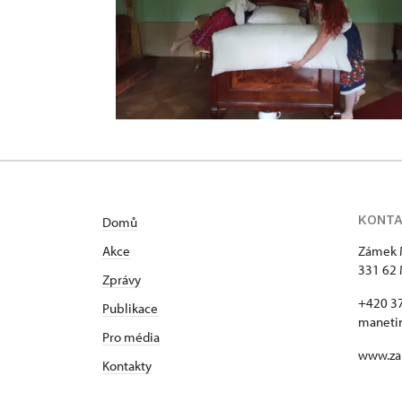
KONT
Domů
Akce
Zámek 
331 62 
Zprávy
+420 3
Publikace
maneti
Pro média
www.za
Kontakty