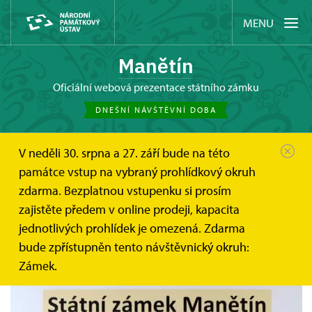
MENU
Manětín
oficiální webová prezentace státního zámku
DNEŠNÍ NÁVŠTĚVNÍ DOBA
V neděli 30. srpna a 27. září bude na této
Manětín
Akce
OBRAZY NA ZÁMKU
památce vstup na vybraný prohlídkový okruh
zdarma. Bezplatnou vstupenku si prosím
OBRAZY NA ZÁMKU
zajistěte předem v online prodeji, kapacita
jednotlivých prohlídek je omezená. Zdarma
bude zpřístupněn tento návštěvnický okruh:
Zámek.