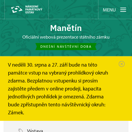
MENU
Manětín
oficiální webová prezentace státního zámku
DNEŠNÍ NÁVŠTĚVNÍ DOBA
V neděli 30. srpna a 27. září bude na této
Manětín
Akce
MICHALEC - HEISER
památce vstup na vybraný prohlídkový okruh
zdarma. Bezplatnou vstupenku si prosím
MICHALEC - HEISER
zajistěte předem v online prodeji, kapacita
jednotlivých prohlídek je omezená. Zdarma
bude zpřístupněn tento návštěvnický okruh:
Zámek.
Výstava