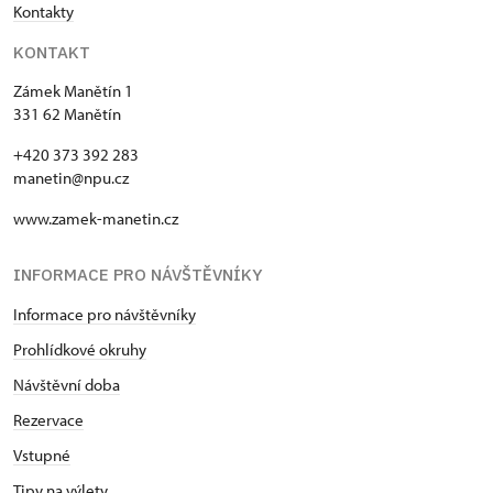
Kontakty
KONTAKT
Zámek Manětín 1
331 62 Manětín
+420 373 392 283
manetin@npu.cz
www.zamek-manetin.cz
INFORMACE PRO NÁVŠTĚVNÍKY
Informace pro návštěvníky
Prohlídkové okruhy
Návštěvní doba
Rezervace
Vstupné
Tipy na výlety