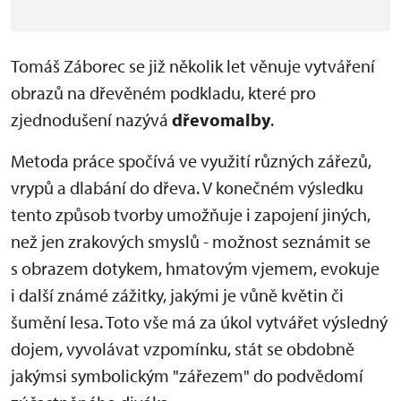
Tomáš Záborec se již několik let věnuje vytváření
obrazů na dřevěném podkladu, které pro
zjednodušení nazývá
dřevomalby
.
Metoda práce spočívá ve využití různých zářezů,
vrypů a dlabání do dřeva. V konečném výsledku
tento způsob tvorby umožňuje i zapojení jiných,
než jen zrakových smyslů - možnost seznámit se
s obrazem dotykem, hmatovým vjemem, evokuje
i další známé zážitky, jakými je vůně květin či
šumění lesa. Toto vše má za úkol vytvářet výsledný
dojem, vyvolávat vzpomínku, stát se obdobně
jakýmsi symbolickým "zářezem" do podvědomí