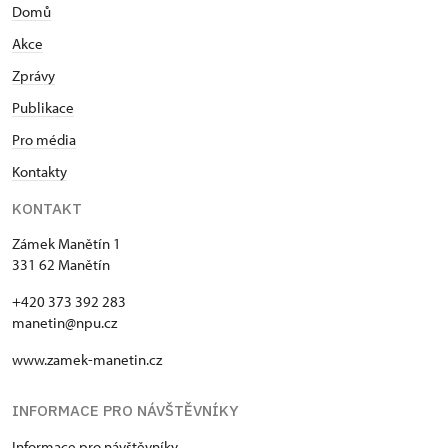
Domů
Akce
Zprávy
Publikace
Pro média
Kontakty
KONTAKT
Zámek Manětín 1
331 62 Manětín
+420 373 392 283
manetin@npu.cz
www.zamek-manetin.cz
INFORMACE PRO NÁVŠTĚVNÍKY
Informace pro návštěvníky