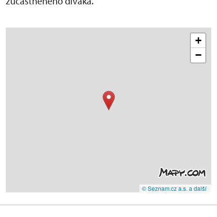
zúčastněného diváka.
+
−
© Seznam.cz a.s. a další