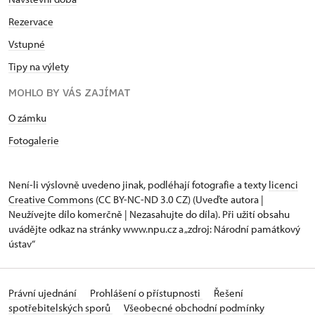
Rezervace
Vstupné
Tipy na výlety
MOHLO BY VÁS ZAJÍMAT
O zámku
Fotogalerie
Není-li výslovně uvedeno jinak, podléhají fotografie a texty
licenci
Creative Commons
(CC BY-NC-ND 3.0 CZ) (Uveďte autora |
Neužívejte dílo komerčně | Nezasahujte do díla). Při užití obsahu
uvádějte odkaz na stránky www.npu.cz a „zdroj: Národní památkový
ústav“
Právní ujednání
Prohlášení o přístupnosti
Řešení
spotřebitelských sporů
Všeobecné obchodní podmínky