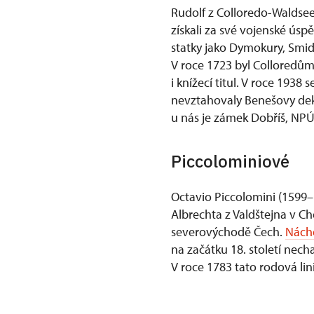
Rudolf z Colloredo-Waldsee
získali za své vojenské úsp
statky jako Dymokury, Smid
V roce 1723 byl Colloredům
i knížecí titul. V roce 1938
nevztahovaly Benešovy dekr
u nás je zámek Dobříš, NP
Piccolominiové
Octavio Piccolomini (1599–
Albrechta z Valdštejna v 
severovýchodě Čech.
Nách
na začátku 18. století nec
V roce 1783 tato rodová lin