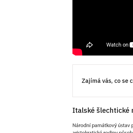
Zajímá vás, co se
Italské šlechtické
Národní památkový ústav p
aristokratické rodiny půso