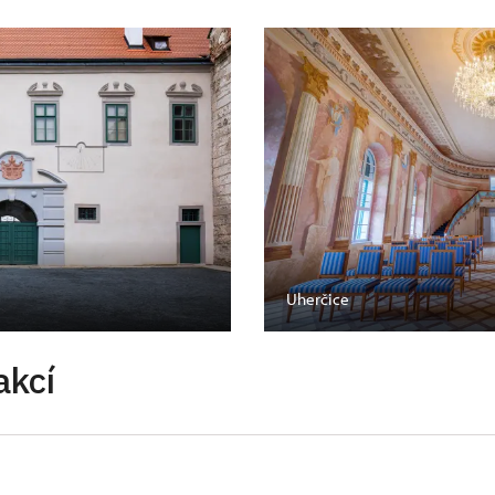
Uherčice
akcí