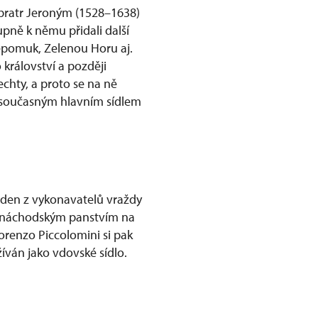
 bratr Jeroným (1528–1638)
upně k němu přidali další
Nepomuk, Zelenou Horu aj.
království a později
echty, a proto se na ně
h současným hlavním sídlem
jeden z vykonavatelů vraždy
m náchodským panstvím na
orenzo Piccolomini si pak
žíván jako vdovské sídlo.