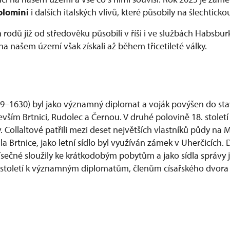
colomini
i dalších italských vlivů, které působily na šlechtic
rodů již od středověku působili v říši i ve službách Habsbu
na našem území však získali až během třicetileté války.
579–1630) byl jako významný diplomat a voják povýšen do sta
vším Brtnici, Rudolec a Černou. V druhé polovině 18. století 
y. Collaltové patřili mezi deset největších vlastníků půdy na
a Brtnice, jako letní sídlo byl využíván zámek v Uherčicích. 
Písečné sloužily ke krátkodobým pobytům a jako sídla správy 
 19. století k významným diplomatům, členům císařského dv