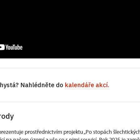
 chystá? Nahlédněte do
kalendáře akcí.
 rody
rezentuje prostřednictvím projektu „Po stopách šlechtický
bící na našem území a vše co s nimi souvisí. Rok 2025 je zam