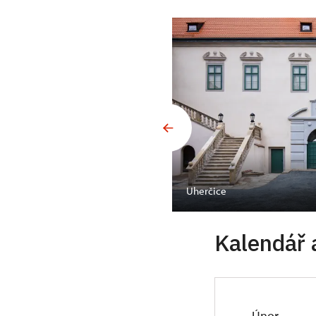
Uherčice
Kalendář 
Únor