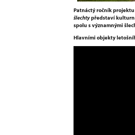
Patnáctý ročník projekt
šlechty
představí kulturní
spolu s významnými šlec
Hlavními objekty letošní