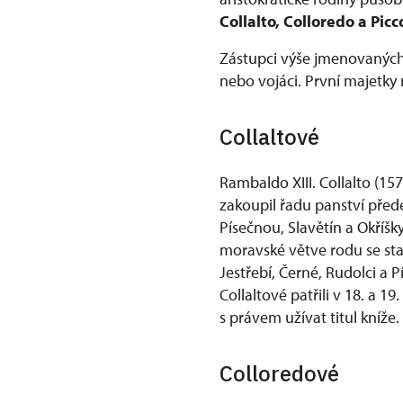
Collalto, Colloredo a Pic
Zástupci výše jmenovaných 
nebo vojáci. První majetky 
Collaltové
Rambaldo XIII. Collalto (1
zakoupil řadu panství přede
Písečnou, Slavětín a Okříšk
moravské větve rodu se stal
Jestřebí, Černé, Rudolci a 
Collaltové patřili v 18. a
s právem užívat titul kníže.
Colloredové