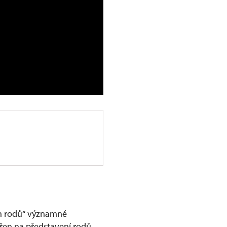
ch rodů“ významné
ěřen na představení rodů