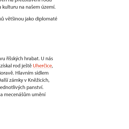
kou kulturu na našem území.
rků většinou jako diplomaté
vu říšských hrabat. U nás
získal rod ještě
Uherčice
,
 Moravě. Hlavním sídlem
Další zámky v Kněžicích,
jednotlivých panství.
ora a mecenášům umění