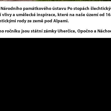
u Národního památkového ústavu Po stopách šlechtický
 vlivy a umělecké inspirace, které na naše území od 16.
htickými rody ze země pod Alpami.
ho ročníku jsou státní zámky Uherčice, Opočno a Nácho