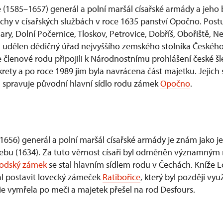
 (1585–1657) generál a polní maršál císařské armády a jeho
ěchy v císařských službách v roce 1635 panství Opočno. Post
ary, Dolní Počernice, Tloskov, Petrovice, Dobříš, Obořiště, 
 udělen dědičný úřad nejvyššího zemského stolníka Českého 
 se členové rodu připojili k Národnostnímu prohlášení české šl
ety a po roce 1989 jim byla navrácena část majetku. Jejic
Ú spravuje původní hlavní sídlo rodu zámek
Opočno
.
1656) generál a polní maršál císařské armády je znám jako 
Chebu (1634). Za tuto věrnost císaři byl odměněn významný
odský zámek
se stal hlavním sídlem rodu v Čechách. Kníže L
hal postavit lovecký zámeček
Ratibořice
, který byl později vyu
ie vymřela po meči a majetek přešel na rod Desfours.