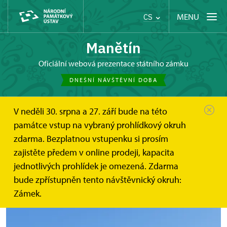
MENU
CS
Manětín
oficiální webová prezentace státního zámku
DNEŠNÍ NÁVŠTĚVNÍ DOBA
V neděli 30. srpna a 27. září bude na této
Manětín
O zámku
Zahrada a park
památce vstup na vybraný prohlídkový okruh
zdarma. Bezplatnou vstupenku si prosím
Zahrada a park
zajistěte předem v online prodeji, kapacita
jednotlivých prohlídek je omezená. Zdarma
bude zpřístupněn tento návštěvnický okruh:
Zámek.