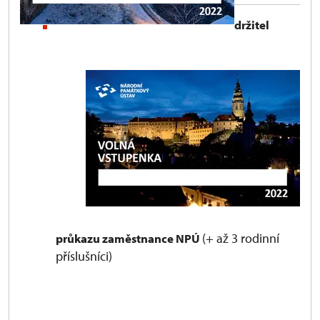
držitel
(+ až 3 rodinní
průkazu zaměstnance NPÚ
příslušníci)