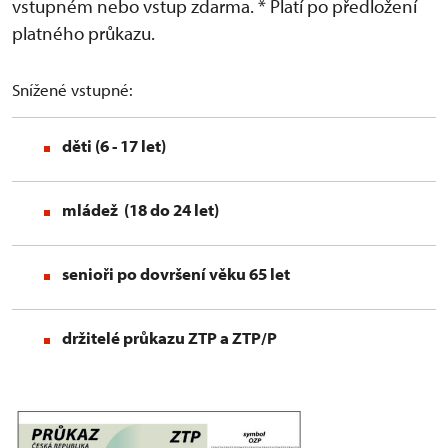
vstupném nebo vstup zdarma. * Platí po předložení
platného průkazu.
Snížené vstupné:
děti (6 - 17 let)
mládež (18 do 24 let)
senioři po dovršení věku 65 let
držitelé průkazu ZTP
a ZTP/P