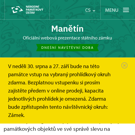
MENU
CS
Manětín
oficiální webová prezentace státního zámku
DNEŠNÍ NÁVŠTĚVNÍ DOBA
V neděli 30. srpna a 27. září bude na této
Manětín
Informace pro návštěvníky
Vstupné
památce vstup na vybraný prohlídkový okruh
Slevy nebo vstup zdarma
zdarma. Bezplatnou vstupenku si prosím
Slevy na vstupném a vstup
zajistěte předem v online prodeji, kapacita
zdarma *
jednotlivých prohlídek je omezená. Zdarma
bude zpřístupněn tento návštěvnický okruh:
NPÚ je partnerem několika mezinárodních
Zámek.
i tuzemských organizací, jejichž členům poskytuje do
památkových objektů ve své správě slevu na