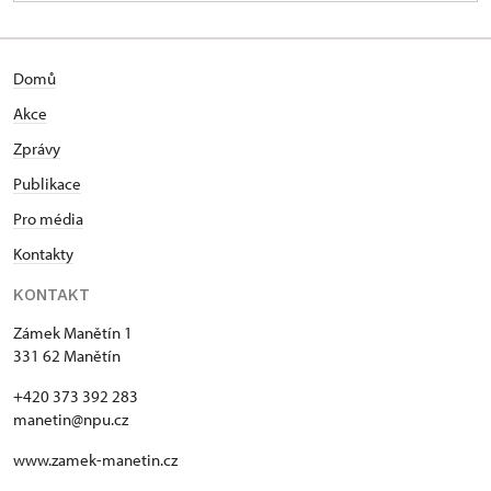
Domů
Akce
Zprávy
Publikace
Pro média
Kontakty
KONTAKT
Zámek Manětín 1
331 62 Manětín
+420 373 392 283
manetin@npu.cz
www.zamek-manetin.cz