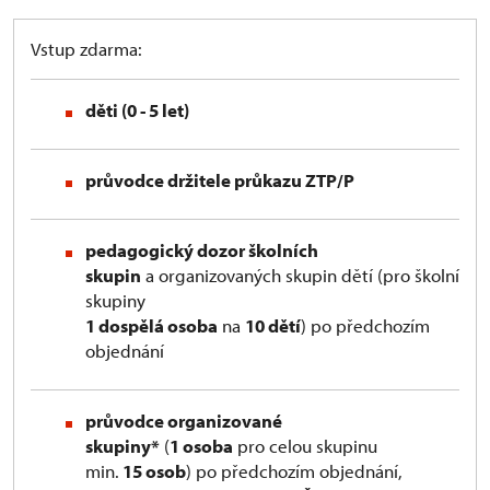
Vstup zdarma:
děti (0 - 5 let)
průvodce držitele průkazu ZTP/P
pedagogický dozor školních
skupin
a organizovaných skupin dětí (pro školní
skupiny
1 dospělá osoba
na
10 dětí
) po předchozím
objednání
průvodce organizované
skupiny*
(
1 osoba
pro celou skupinu
min.
15 osob
) po předchozím objednání,