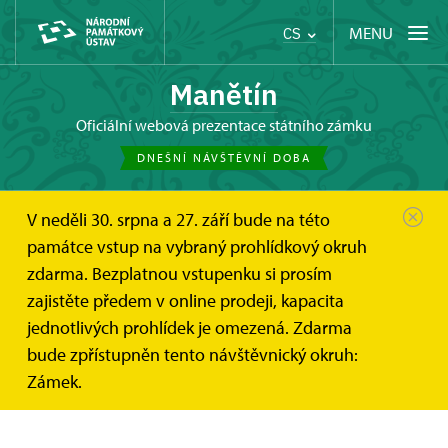
MENU
CS
Manětín
oficiální webová prezentace státního zámku
DNEŠNÍ NÁVŠTĚVNÍ DOBA
V neděli 30. srpna a 27. září bude na této
Manětín
Plán kulturních akcí
Kulturní akce
památce vstup na vybraný prohlídkový okruh
zdarma. Bezplatnou vstupenku si prosím
Plánované akce pro rok 2026
zajistěte předem v online prodeji, kapacita
jednotlivých prohlídek je omezená. Zdarma
Akce se budou konat v areálu zámku, zámeckého
bude zpřístupněn tento návštěvnický okruh:
parku a oranžerie.
Zámek.