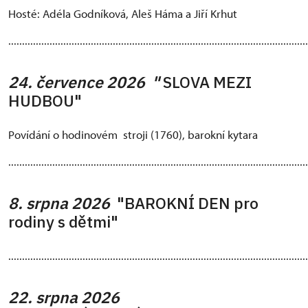
Hosté: Adéla Godníková, Aleš Háma a Jiří Krhut
.............................................................................................................
24. července 2026 "
SLOVA MEZI
HUDBOU"
Povídání o hodinovém stroji (1760), barokní kytara
.............................................................................................................
8. srpna 2026
"BAROKNÍ DEN pro
rodiny s dětmi"
.............................................................................................................
22. srpna 2026