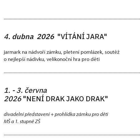
.............................................................................................................
4
.
dubna 2026
"VÍTÁNÍ JARA"
jarmark na nádvoří zámku, pletení pomlázek, soutěž
o nejlepší nádivku, velikonoční hra pro děti
.............................................................................................................
1. - 3. června
2026
"NENÍ DRAK JAKO DRAK"
divadelní představení + prohlídka zámku pro děti
MŠ a 1. stupně ZŠ
.............................................................................................................