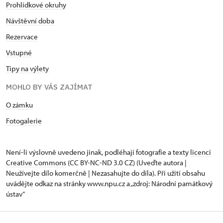
Prohlídkové okruhy
Návštěvní doba
Rezervace
Vstupné
Tipy na výlety
MOHLO BY VÁS ZAJÍMAT
O zámku
Fotogalerie
Není-li výslovně uvedeno jinak, podléhají fotografie a texty
licenci
Creative Commons
(CC BY-NC-ND 3.0 CZ) (Uveďte autora |
Neužívejte dílo komerčně | Nezasahujte do díla). Při užití obsahu
uvádějte odkaz na stránky www.npu.cz a „zdroj: Národní památkový
ústav“