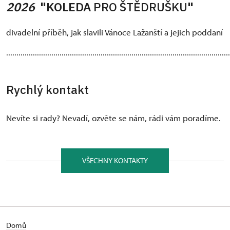
2026
"KOLEDA
PRO ŠTĚDRUŠKU
"
divadelní příběh, jak slavili Vánoce Lažanští a jejich poddaní
.............................................................................................................
Rychlý kontakt
Nevíte si rady? Nevadí, ozvěte se nám, rádi vám poradíme.
VŠECHNY KONTAKTY
Domů